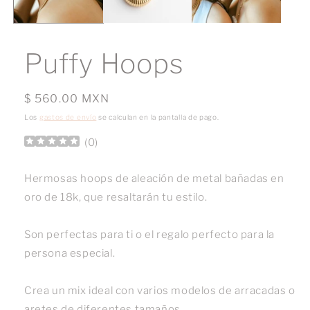
Puffy Hoops
Precio
$ 560.00 MXN
habitual
Los
gastos de envío
se calculan en la pantalla de pago.
(
0
)
Hermosas hoops de aleación de metal bañadas en
oro de 18k, que resaltarán tu estilo.
Son perfectas para ti o el regalo perfecto para la
persona especial.
Crea un mix ideal con varios modelos de arracadas o
aretes de diferentes tamaños.