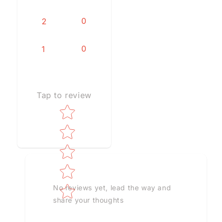
0
2
0
1
Tap to review
Star rating
No reviews yet, lead the way and
share your thoughts