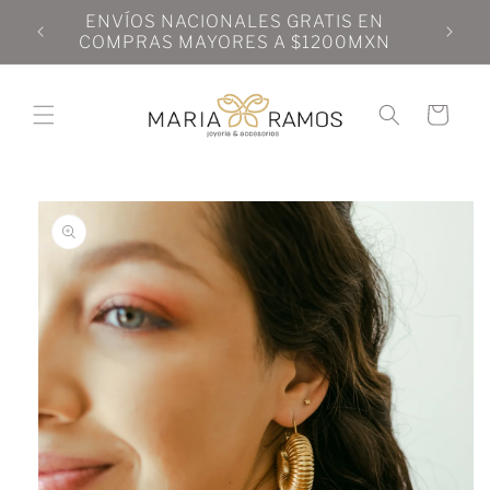
Ir
N
ENVÍOS NACIONALES GRATIS EN
directamente
N
COMPRAS MAYORES A $1200MXN
al contenido
Carrito
Ir
directamente
a la
información
del producto