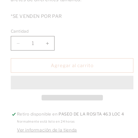
*SE VENDEN POR PAR
Cantidad
Reducir
Aumentar
cantidad
cantidad
para
para
Puffy
Puffy
Agregar al carrito
Hoops
Hoops
Retiro disponible en
PASEO DE LA ROSITA 463 LOC 4
Normalmente está listo en 24 horas
Ver información de la tienda