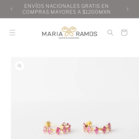
Ir
N
ENVÍOS NACIONALES GRATIS EN
directamente
N
COMPRAS MAYORES A $1200MXN
al contenido
Carrito
Ir
directamente
a la
información
del producto