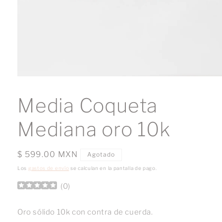
Abrir
elemento
multimedia
Media Coqueta
1
en
una
Mediana oro 10k
ventana
modal
Precio
$ 599.00 MXN
Agotado
habitual
Los
gastos de envío
se calculan en la pantalla de pago.
(
0
)
Oro sólido 10k con contra de cuerda.