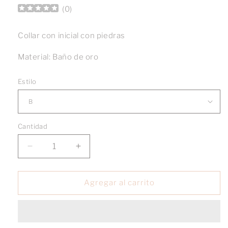
(
0
)
Collar con inicial con piedras
Material: Baño de oro
Estilo
Cantidad
Reducir
Aumentar
cantidad
cantidad
para
para
Inicial
Inicial
Agregar al carrito
Bubble
Bubble