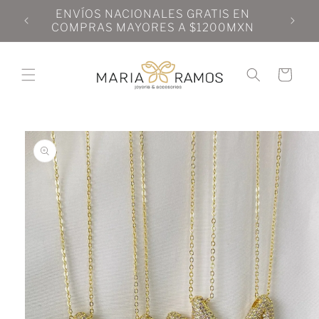
Ir
N
ENVÍOS NACIONALES GRATIS EN
directamente
N
COMPRAS MAYORES A $1200MXN
al contenido
Carrito
Ir
directamente
a la
información
del producto