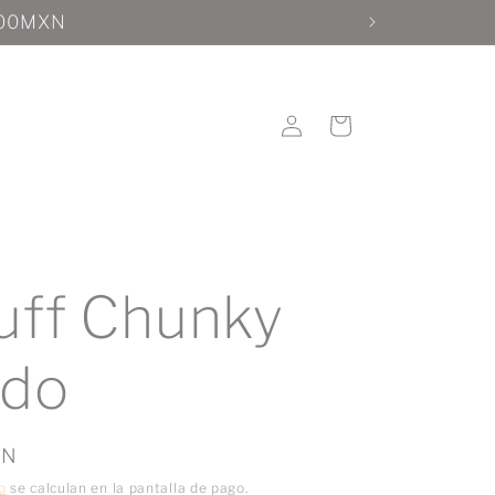
Iniciar
Carrito
sesión
uff Chunky
ado
XN
o
se calculan en la pantalla de pago.