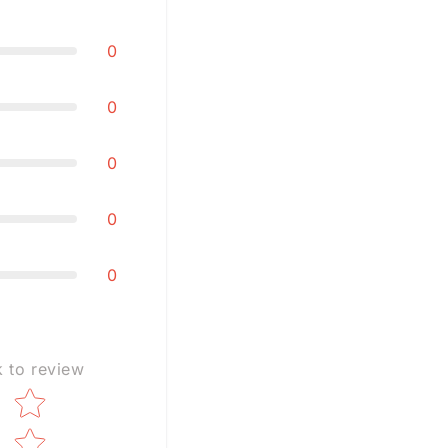
0
0
0
0
0
k to review
Star rating