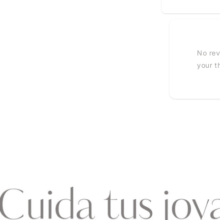
No rev
your t