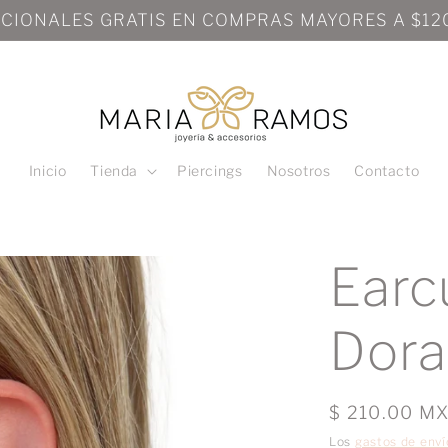
Inicio
Tienda
Piercings
Nosotros
Contacto
Earc
Dor
Precio
$ 210.00 M
habitual
Los
gastos de enví