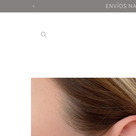
Ir
directamente
al contenido
Ir
directamente
a la
información
del producto