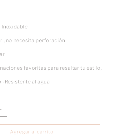
o Inoxidable
r , no necesita perforación
ar
aciones favoritas para resaltar tu estilo,
 -Resistente al agua
Aumentar
cantidad
para
Earcuff
Agregar al carrito
Chunky