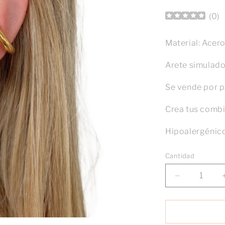
(
0
)
Material: Acer
Arete simulado
Se vende por p
Crea tus combin
Hipoalergénico
Cantidad
Reducir
cantidad
para
Earcuff
Chunky