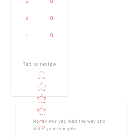
0
3
0
2
0
1
Tap to review
Star rating
No reviews yet, lead the way and
share your thoughts