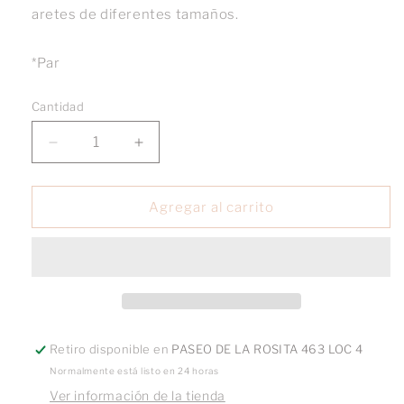
aretes de diferentes tamaños.
*Par
Cantidad
Reducir
Aumentar
cantidad
cantidad
para
para
Arracada
Arracada
Agregar al carrito
Mini
Mini
Marquiz
Marquiz
Retiro disponible en
PASEO DE LA ROSITA 463 LOC 4
Normalmente está listo en 24 horas
Ver información de la tienda