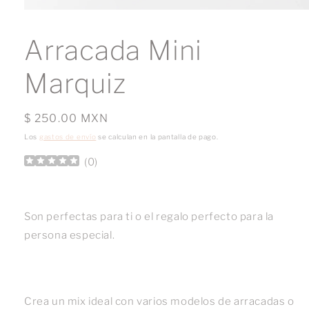
Abrir
elemento
multimedia
Arracada Mini
1
en
una
Marquiz
ventana
modal
Precio
$ 250.00 MXN
habitual
Los
gastos de envío
se calculan en la pantalla de pago.
(
0
)
Son perfectas para ti o el regalo perfecto para la
persona especial.
Crea un mix ideal con varios modelos de arracadas o