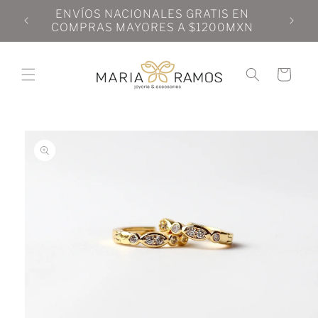
Ir
N
ENVÍOS NACIONALES GRATIS EN
directamente
N
COMPRAS MAYORES A $1200MXN
al contenido
Carrito
Ir
directamente
a la
información
del producto