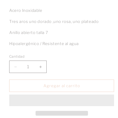
Acero Inoxidable
Tres aros uno dorado ,uno rosa, uno plateado
Anillo abierto talla 7
Hipoalergénico / Resistente al agua
Cantidad
Reducir
Aumentar
cantidad
cantidad
para
para
Anillo
Anillo
Agregar al carrito
Triple
Triple
Aro
Aro