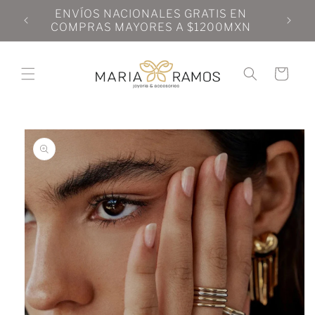
Ir
N
ENVÍOS NACIONALES GRATIS EN
directamente
N
COMPRAS MAYORES A $1200MXN
al contenido
Carrito
Ir
directamente
a la
información
del producto