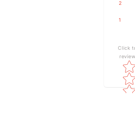
2
1
Click t
revie
Star ra