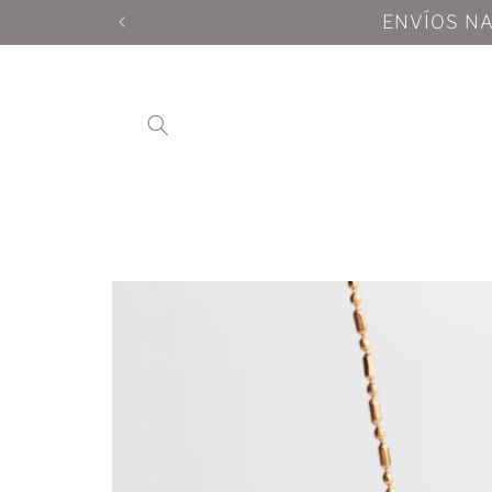
Ir
directamente
al contenido
Ir
directamente
a la
información
del producto