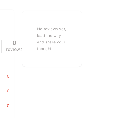
No reviews yet,
lead the way
0
and share your
thoughts
reviews
0
0
0