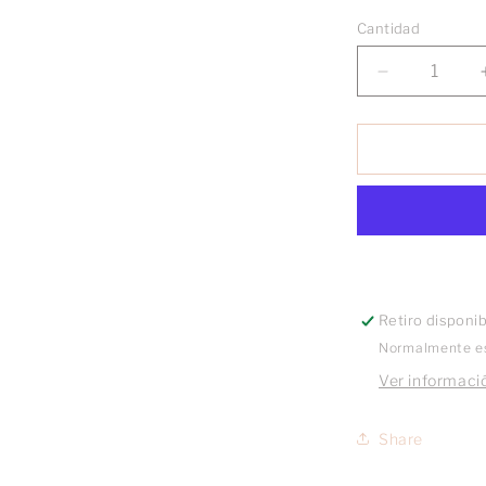
Cantidad
Reducir
cantidad
para
Collar
Colibrí
mensajero
Retiro disponi
Normalmente es
Ver informació
Share