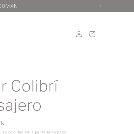
Iniciar
Carrito
sesión
r Colibrí
ajero
XN
o
se calculan en la pantalla de pago.