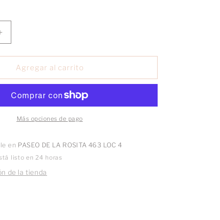
Aumentar
cantidad
para
Collar
Agregar al carrito
Colibrí
mensajero
Más opciones de pago
ble en
PASEO DE LA ROSITA 463 LOC 4
tá listo en 24 horas
n de la tienda