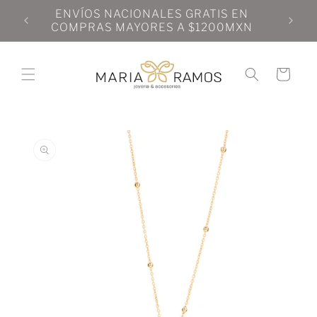
Ir
N
ENVÍOS NACIONALES GRATIS EN
directamente
N
COMPRAS MAYORES A $1200MXN
al contenido
Carrito
Ir
directamente
a la
información
del producto