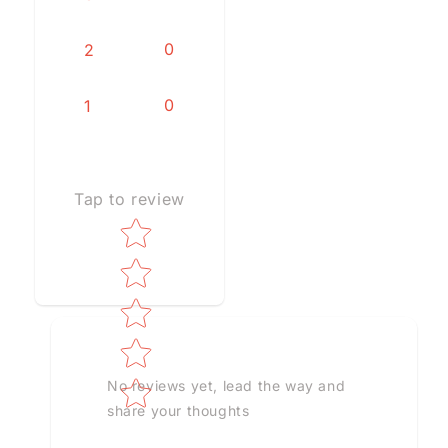
0
2
0
1
Tap to review
Star rating
No reviews yet, lead the way and
share your thoughts