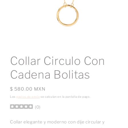
Abrir
elemento
multimedia
Collar Circulo Con
1
en
una
Cadena Bolitas
ventana
modal
Precio
$ 580.00 MXN
habitual
Los
gastos de envío
se calculan en la pantalla de pago.
(
0
)
Collar elegante y moderno con dije circular y