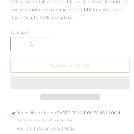
delicados detalles de bolitas en la cadena. Elaborado
con recubrimiento chapa de oro 14K de excelente
durabilidad y brillo duradero.
Cantidad
Reducir
Aumentar
cantidad
cantidad
para
para
Collar
Collar
Agregar al carrito
Circulo
Circulo
Con
Con
Cadena
Cadena
Bolitas
Bolitas
Retiro disponible en
PASEO DE LA ROSITA 463 LOC 4
Normalmente está listo en 24 horas
Ver información de la tienda