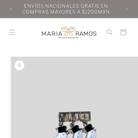
Ir
N
ENVÍOS NACIONALES GRATIS EN
directamente
N
COMPRAS MAYORES A $1200MXN
al contenido
Carrito
Ir
directamente
a la
información
del producto