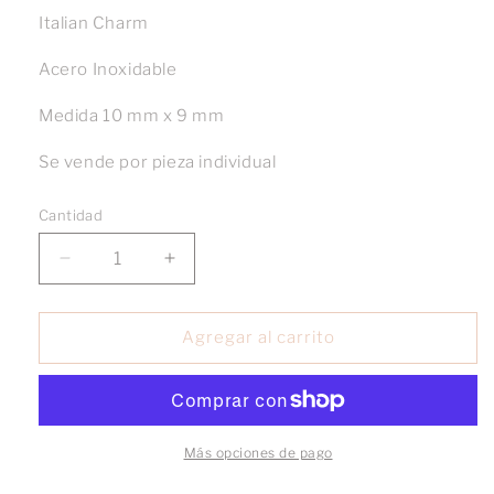
Italian Charm
Acero Inoxidable
Medida 10 mm x 9 mm
Se vende por pieza individual
Cantidad
Reducir
Aumentar
cantidad
cantidad
para
para
Charm
Charm
Agregar al carrito
Pajaro
Pajaro
Blanco
Blanco
Sombrero
Sombrero
Más opciones de pago