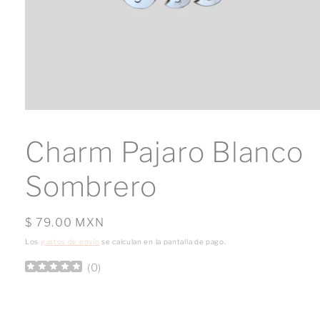
Abrir
elemento
multimedia
Charm Pajaro Blanco
1
en
una
Sombrero
ventana
modal
Precio
$ 79.00 MXN
habitual
Los
gastos de envío
se calculan en la pantalla de pago.
(
0
)