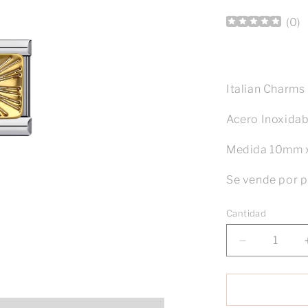
(
0
)
Italian Charms
Acero Inoxida
Medida 10mm 
Se vende por p
Cantidad
Reducir
cantidad
para
Charm
Luna