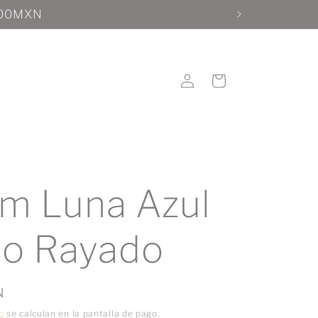
1200MXN
Iniciar
Carrito
sesión
m Luna Azul
o Rayado
N
o
se calculan en la pantalla de pago.