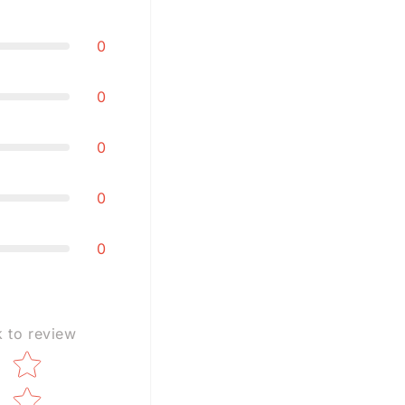
0
0
0
0
0
k to review
Star rating