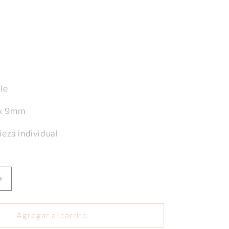
ble
x 9mm
ieza individual
Aumentar
cantidad
para
Charm
Agregar al carrito
Luna