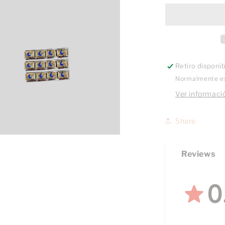
Azul
Fondo
Rayado
Retiro disponi
Normalmente es
Ver informació
Share
Reviews
0