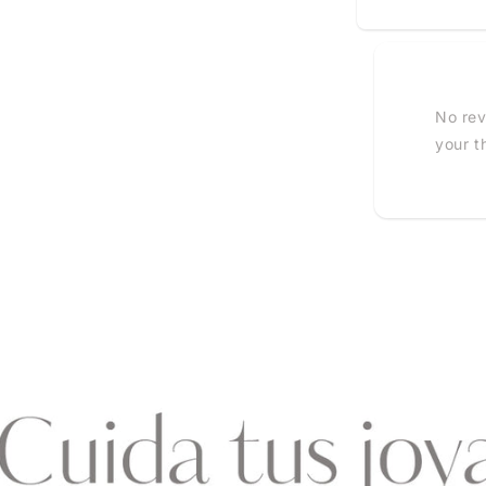
No rev
your t