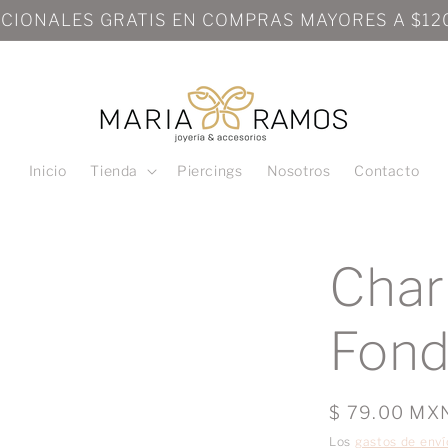
NACIONALES GRATIS EN COMPRAS MAYORES A $
Inicio
Tienda
Piercings
Nosotros
Contacto
Char
Fond
Precio
$ 79.00 MX
habitual
Los
gastos de enví