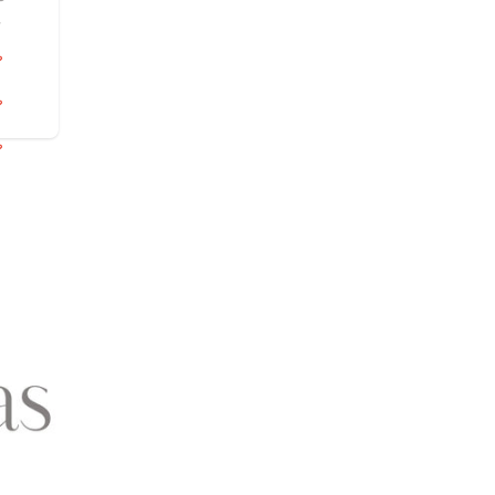
w
ting