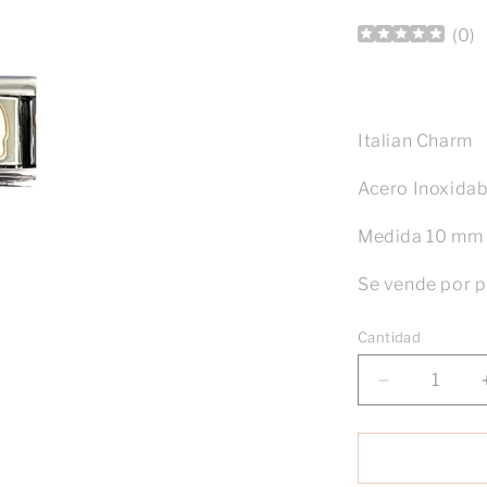
(
0
)
Italian Charm
Acero Inoxida
Medida 10 mm
Se vende por p
Cantidad
Reducir
cantidad
para
Charm
elefante