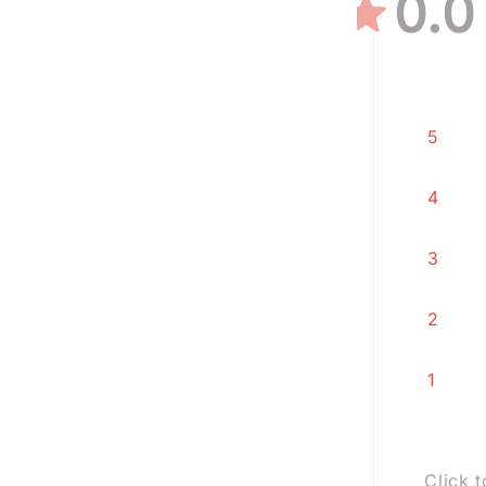
0.0
5
4
3
2
1
Click t