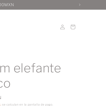
1200MXN
Iniciar
Carrito
sesión
m elefante
co
N
o
se calculan en la pantalla de pago.