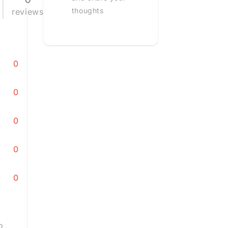
thoughts
reviews
0
0
0
0
0
o