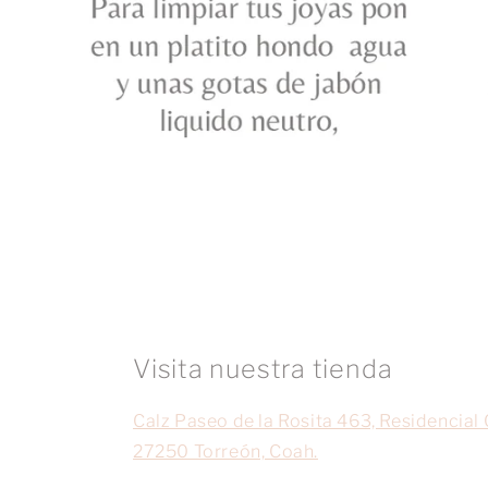
Visita nuestra tienda
Calz Paseo de la Rosita 463, Residencial 
27250 Torreón, Coah.