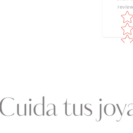
revie
Star ra