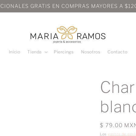
NACIONALES GRATIS EN COMPRAS MAYORES A $
Inicio
Tienda
Piercings
Nosotros
Contacto
Char
blan
Precio
$ 79.00 MX
habitual
Los
gastos de enví