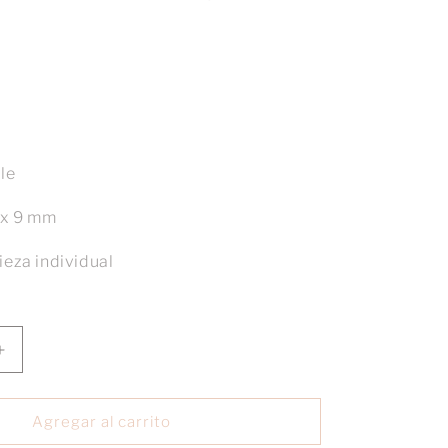
ble
 x 9 mm
ieza individual
Aumentar
cantidad
para
Charm
Agregar al carrito
elefante