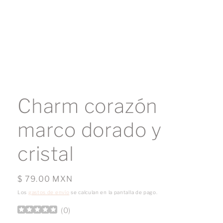
Abrir
elemento
multimedia
Charm corazón
1
en
una
marco dorado y
ventana
modal
cristal
Precio
$ 79.00 MXN
habitual
Los
gastos de envío
se calculan en la pantalla de pago.
(
0
)