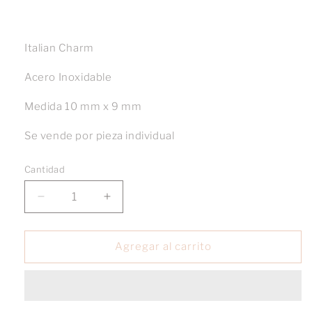
Italian Charm
Acero Inoxidable
Medida 10 mm x 9 mm
Se vende por pieza individual
Cantidad
Reducir
Aumentar
cantidad
cantidad
para
para
Charm
Charm
Agregar al carrito
corazón
corazón
marco
marco
dorado
dorado
y
y