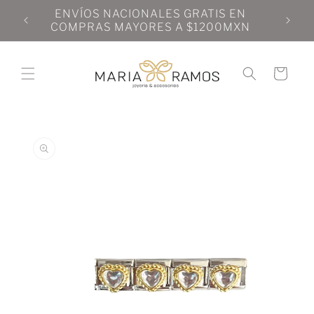
Ir
N
ENVÍOS NACIONALES GRATIS EN
directamente
N
COMPRAS MAYORES A $1200MXN
al contenido
Carrito
Ir
directamente
a la
información
del producto