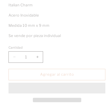
Italian Charm
Acero Inoxidable
Medida 10 mm x 9 mm
Se vende por pieza individual
Cantidad
Reducir
Aumentar
cantidad
cantidad
para
para
Charm
Charm
Agregar al carrito
luna
luna
amarilla
amarilla
fondo
fondo
azul
azul