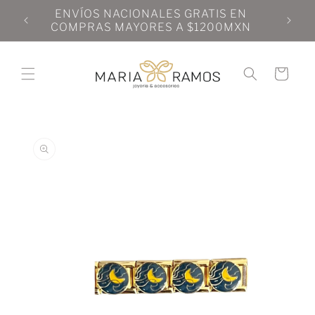
Ir
N
ENVÍOS NACIONALES GRATIS EN
directamente
N
COMPRAS MAYORES A $1200MXN
al contenido
Carrito
Ir
directamente
a la
información
del producto