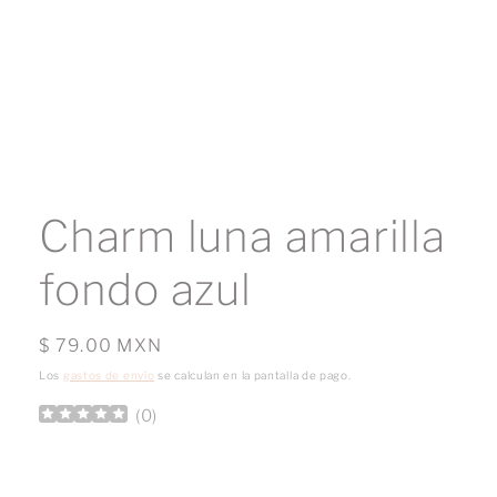
Abrir
elemento
multimedia
Charm luna amarilla
1
en
una
fondo azul
ventana
modal
Precio
$ 79.00 MXN
habitual
Los
gastos de envío
se calculan en la pantalla de pago.
(
0
)