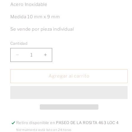
Acero Inoxidable
Medida 10 mm x 9 mm
Se vende por pieza individual
Cantidad
Reducir
Aumentar
cantidad
cantidad
para
para
Charm
Charm
Agregar al carrito
Cubo
Cubo
I
I
Love
Love
U
U
Retiro disponible en
PASEO DE LA ROSITA 463 LOC 4
Normalmente está listo en 24 horas