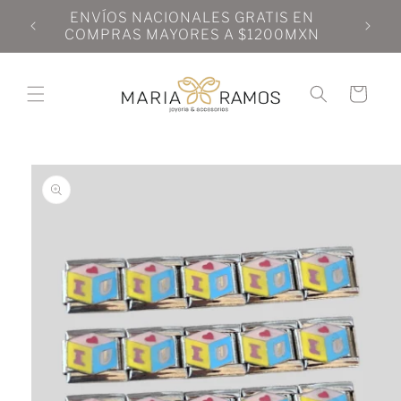
Ir
N
ENVÍOS NACIONALES GRATIS EN
directamente
N
COMPRAS MAYORES A $1200MXN
al contenido
Carrito
Ir
directamente
a la
información
del producto