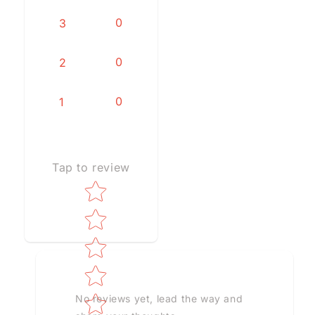
0
3
0
2
0
1
Tap to review
Star rating
No reviews yet, lead the way and