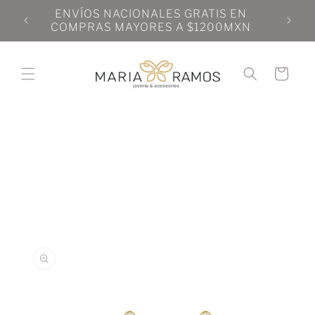
Ir
N
ENVÍOS NACIONALES GRATIS EN
directamente
N
COMPRAS MAYORES A $1200MXN
al contenido
Carrito
Ir
directamente
a la
información
del producto