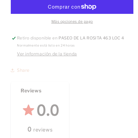
Oso
Oso
Colgante
Colgante
oro
oro
10k
10k
Más opciones de pago
Retiro disponible en
PASEO DE LA ROSITA 463 LOC 4
Normalmente está listo en 24 horas
Ver información de la tienda
Share
Reviews
0.0
0
reviews