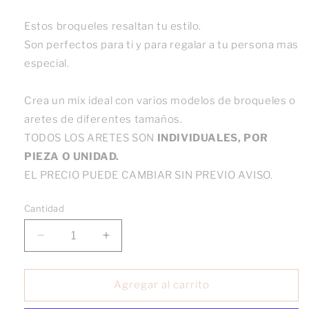
Estos broqueles resaltan tu estilo.
Son perfectos para ti y para regalar a tu persona mas
especial.
Crea un mix ideal con varios modelos de broqueles o
aretes de diferentes tamaños.
TODOS LOS ARETES SON
INDIVIDUALES, POR
PIEZA O UNIDAD.
EL PRECIO PUEDE CAMBIAR SIN PREVIO AVISO.
Cantidad
Reducir
Aumentar
cantidad
cantidad
para
para
Broquel
Broquel
Agregar al carrito
Con
Con