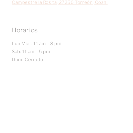
Campestre la Rosita, 27250 Torreón, Coah.
Horarios
Lun-Vier: 11 am - 8 pm
Sab: 11 am - 5 pm
Dom: Cerrado
Formas
de
© 2026,
Maria Ramos Joyería & Piercings
Tecnología de Shopify
pago
Política de reembolso
Política de privacidad
Términos del servicio
Política de envío