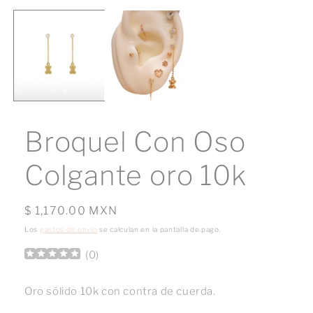
Broquel Con Oso
Colgante oro 10k
Precio
$ 1,170.00 MXN
habitual
Los
gastos de envío
se calculan en la pantalla de pago.
(
0
)
Oro sólido 10k con contra de cuerda.