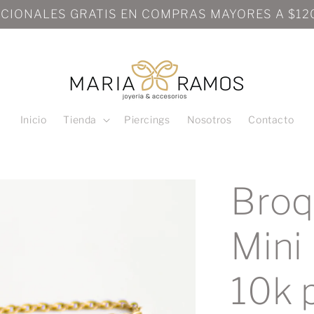
Inicio
Tienda
Piercings
Nosotros
Contacto
Broq
Mini
10k 