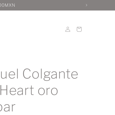
Iniciar
Carrito
sesión
uel Colgante
 Heart oro
par