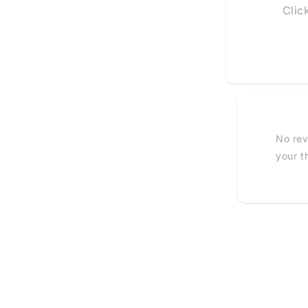
Clic
No rev
your t