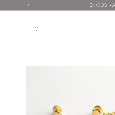
Ir
directamente
al contenido
Ir
directamente
a la
información
del producto