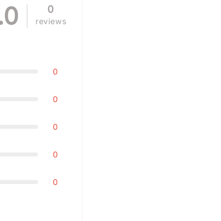
.0
0
reviews
0
0
0
0
0