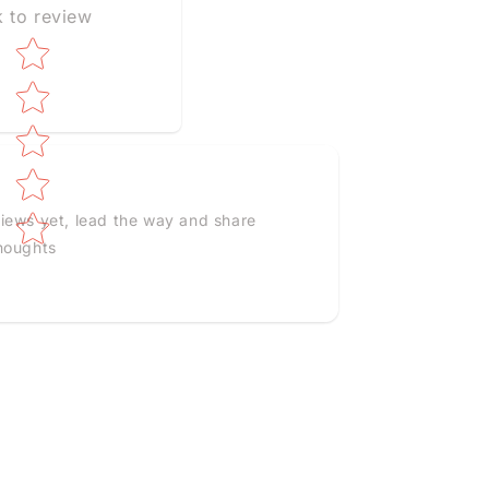
k to review
Star rating
iews yet, lead the way and share
houghts