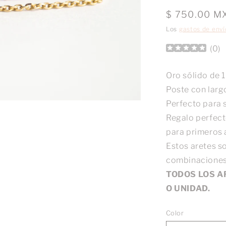
Precio
$ 750.00 M
habitual
Los
gastos de enví
(
0
)
Oro sólido de 
Poste con lar
Perfecto para 
Regalo perfect
para primeros a
Estos aretes so
combinaciones 
TODOS LOS A
O UNIDAD.
Color