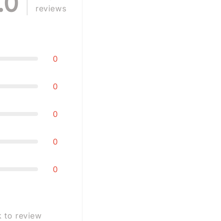
.0
reviews
0
0
0
0
0
k to review