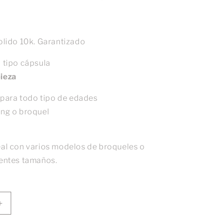
solido 10k. Garantizado
a tipo cápsula
ieza
ara todo tipo de edades
ing o broquel
eal con varios modelos de broqueles o
rentes tamaños.
Aumentar
cantidad