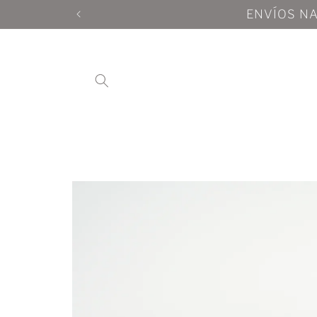
Ir
directamente
al contenido
Ir
directamente
a la
información
del producto