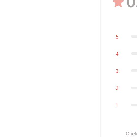
0
5
4
3
2
1
Clic