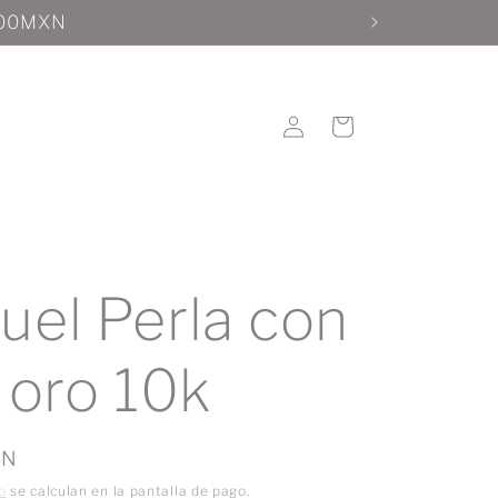
Iniciar
Carrito
sesión
uel Perla con
 oro 10k
XN
o
se calculan en la pantalla de pago.