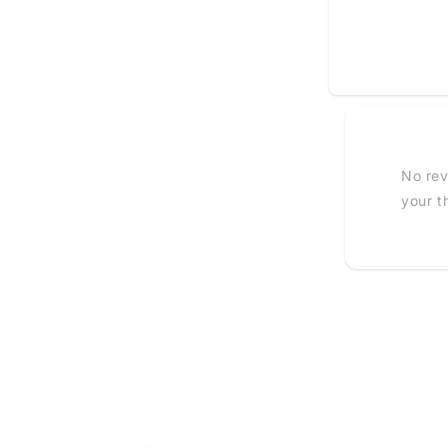
No rev
your t