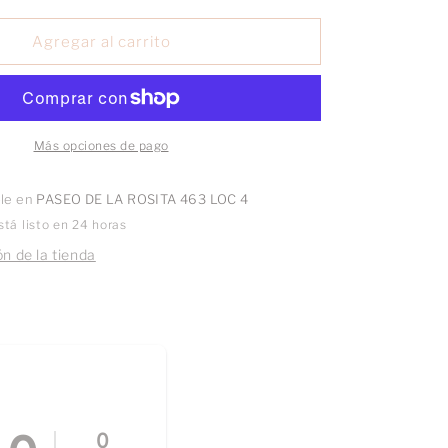
para
Broquel
Agregar al carrito
Perla
con
bisel
oro
10k
Más opciones de pago
ble en
PASEO DE LA ROSITA 463 LOC 4
tá listo en 24 horas
n de la tienda
0