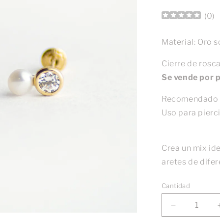
(
0
)
Material: Oro 
Cierre de rosc
Se vende por p
Recomendado p
Uso para pierc
Crea un mix id
aretes de dife
Cantidad
Reducir
cantidad