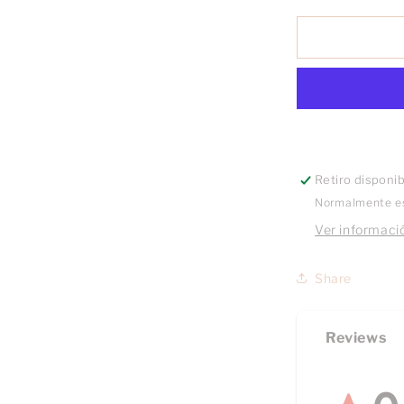
para
Broquel
Perla
con
bisel
oro
10k
Retiro disponi
Normalmente es
Ver informació
Share
Reviews