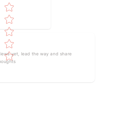
Star rating
iews yet, lead the way and share
houghts