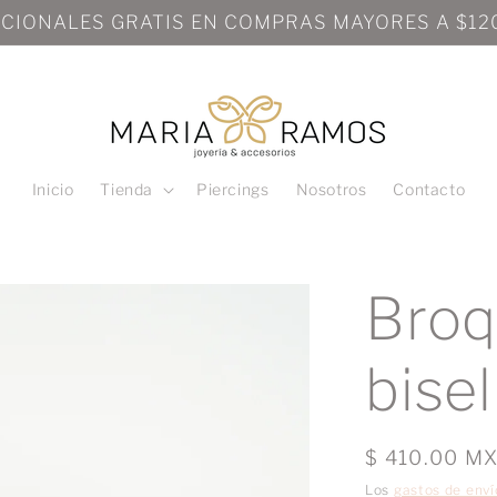
Inicio
Tienda
Piercings
Nosotros
Contacto
Broq
bisel
Precio
$ 410.00 M
habitual
Los
gastos de enví