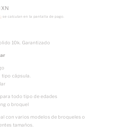
MXN
o
se calculan en la pantalla de pago.
solido 10k. Garantizado
par
go
 tipo cápsula.
dar
ara todo tipo de edades
ing o broquel
eal con varios modelos de broqueles o
rentes tamaños.