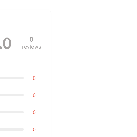
.0
0
reviews
0
0
0
0