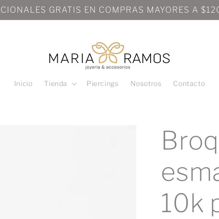
Inicio
Tienda
Piercings
Nosotros
Contacto
Broq
esma
10k 