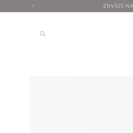
Ir
directamente
al contenido
Ir
directamente
a la
información
del producto