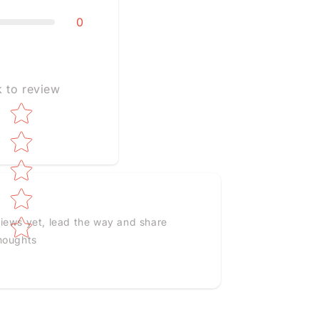
0
k to review
Star rating
iews yet, lead the way and share
houghts