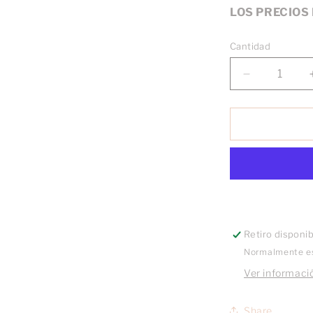
LOS PRECIOS
Cantidad
Reducir
cantidad
para
Broquel
Pony
esmaltado
oro
10k
par
Retiro disponi
Normalmente es
Ver informació
Share