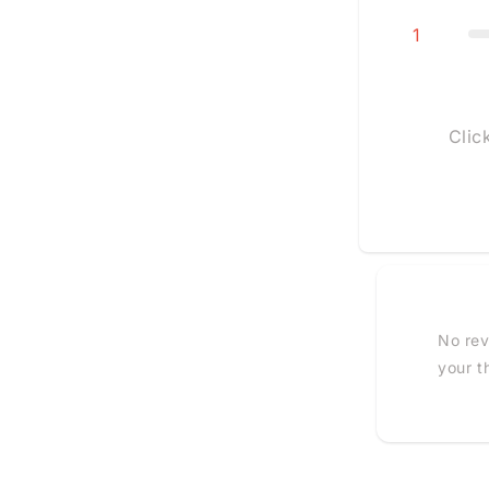
1
Clic
No rev
your t