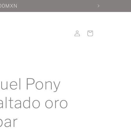
Iniciar
Carrito
sesión
uel Pony
ltado oro
par