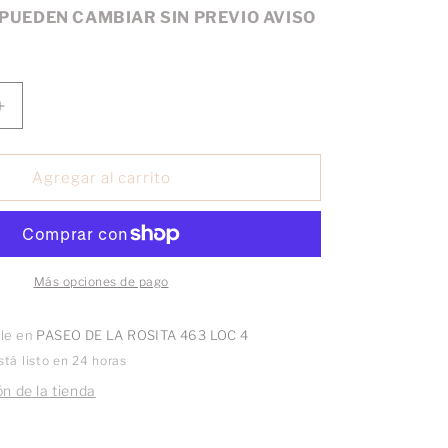
 PUEDEN CAMBIAR SIN PREVIO AVISO
Aumentar
cantidad
para
Broquel
Agregar al carrito
Pony
esmaltado
oro
10k
par
Más opciones de pago
ble en
PASEO DE LA ROSITA 463 LOC 4
tá listo en 24 horas
n de la tienda