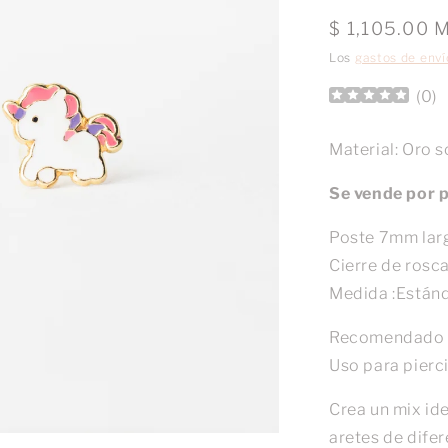
Precio
$ 1,105.00 
habitual
Los
gastos de enví
(
0
)
Material: Oro 
Se vende por 
Poste 7mm lar
Cierre de rosca
Medida :Están
Recomendado p
Uso para pierc
Crea un mix id
aretes de dife