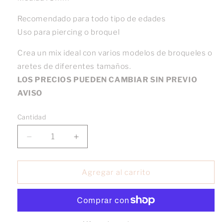
Recomendado para todo tipo de edades
Uso para piercing o broquel
Crea un mix ideal con varios modelos de broqueles o
aretes de diferentes tamaños.
LOS PRECIOS PUEDEN CAMBIAR SIN PREVIO
AVISO
Cantidad
Reducir
Aumentar
cantidad
cantidad
para
para
Broquel
Broquel
Agregar al carrito
Perla
Perla
Cultivada
Cultivada
oro
oro
10k
10k