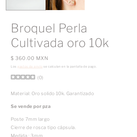
Broquel Perla
Cultivada oro 10k
Precio
$ 360.00 MXN
habitual
Los
gastos de envío
se calculan en la pantalla de pago.
(
0
)
Material: Oro solido 10k. Garantizado
Se vende por pza
Poste 7mm largo
Cierre de rosca tipo cápsula.
Medida : 3mm