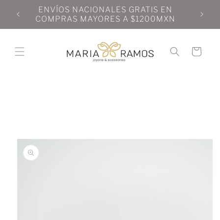
Ir
N
ENVÍOS NACIONALES GRATIS EN
directamente
N
COMPRAS MAYORES A $1200MXN
al contenido
Carrito
Ir
directamente
a la
información
del producto