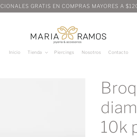
Inicio
Tienda
Piercings
Nosotros
Contacto
Broq
diam
10k 