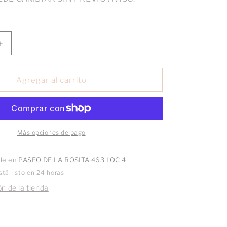
Aumentar
cantidad
para
Broquel
Agregar al carrito
Ojo
Turco
diamantado
oro
10k
Más opciones de pago
pza
ble en
PASEO DE LA ROSITA 463 LOC 4
tá listo en 24 horas
n de la tienda