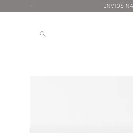
Ir
directamente
al contenido
Ir
directamente
a la
información
del producto