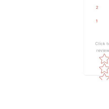
2
1
Click t
revie
Star ra