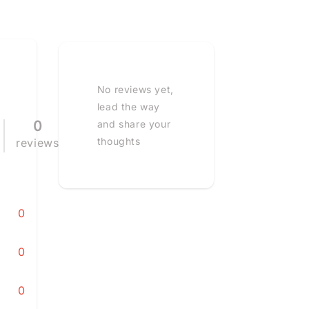
No reviews yet,
lead the way
0
and share your
thoughts
reviews
0
0
0