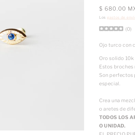
Precio
$ 680.00 M
habitual
Los
gastos de enví
(
0
)
Ojo turco con 
Oro solido 10k
Estos broches r
Son perfectos p
especial.
Crea una mezcl
o aretes de di
TODOS LOS A
O UNIDAD.
EL PRECIO PU