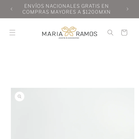
Ir
N
ENVÍOS NACIONALES GRATIS EN
directamente
N
COMPRAS MAYORES A $1200MXN
al contenido
Carrito
Ir
directamente
a la
información
del producto