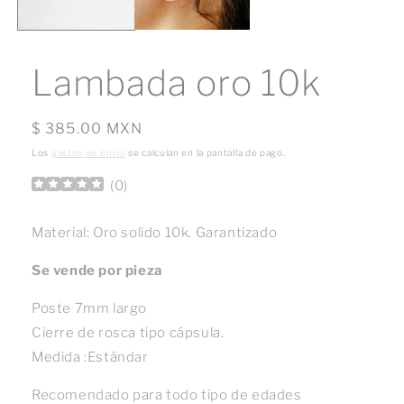
Lambada oro 10k
Precio
$ 385.00 MXN
habitual
Los
gastos de envío
se calculan en la pantalla de pago.
(
0
)
Material: Oro solido 10k. Garantizado
Se vende por pieza
Poste 7mm largo
Cierre de rosca tipo cápsula.
Medida :Estándar
Recomendado para todo tipo de edades