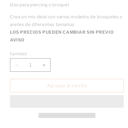
Uso para piercing o broquel
Crea un mix ideal con varios modelos de broqueles o
aretes de diferentes tamaños.
LOS PRECIOS PUEDEN CAMBIAR SIN PREVIO
AVISO
Cantidad
Reducir
Aumentar
cantidad
cantidad
para
para
Lambada
Lambada
Agregar al carrito
oro
oro
10k
10k