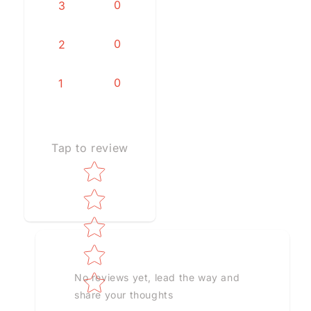
0
3
0
2
0
1
Tap to review
Star rating
No reviews yet, lead the way and
share your thoughts