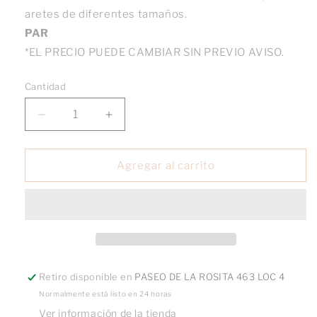
aretes de diferentes tamaños.
PAR
*EL PRECIO PUEDE CAMBIAR SIN PREVIO AVISO.
Cantidad
Reducir
Aumentar
cantidad
cantidad
para
para
Broquel
Broquel
Agregar al carrito
Mariposa
Mariposa
Liberty
Liberty
oro
oro
10k
10k
par
par
Retiro disponible en
PASEO DE LA ROSITA 463 LOC 4
Normalmente está listo en 24 horas
Ver información de la tienda