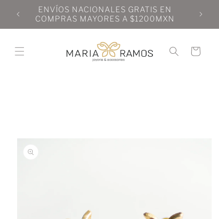
Ir
N
ENVÍOS NACIONALES GRATIS EN
directamente
N
COMPRAS MAYORES A $1200MXN
al contenido
Carrito
Ir
directamente
a la
información
del producto