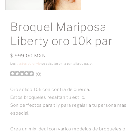
Broquel Mariposa
Liberty oro 10k par
Precio
$ 999.00 MXN
habitual
Los
gastos de envío
se calculan en la pantalla de pago.
(
0
)
Oro sólido 10k con contra de cuerda.
Estos broqueles resaltan tu estilo.
Son perfectos para ti y para regalar a tu persona mas
especial.
Crea un mix ideal con varios modelos de broqueles o