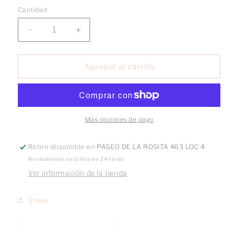
Cantidad
Reducir
Aumentar
cantidad
cantidad
para
para
Broquel
Broquel
Agregar al carrito
Mano
Mano
Fátima
Fátima
oro
oro
10k
10k
par
par
Más opciones de pago
Retiro disponible en
PASEO DE LA ROSITA 463 LOC 4
Normalmente está listo en 24 horas
Ver información de la tienda
Share