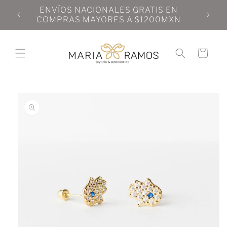
Ir
N
ENVÍOS NACIONALES GRATIS EN
directamente
N
COMPRAS MAYORES A $1200MXN
al contenido
Carrito
Ir
directamente
a la
información
del producto