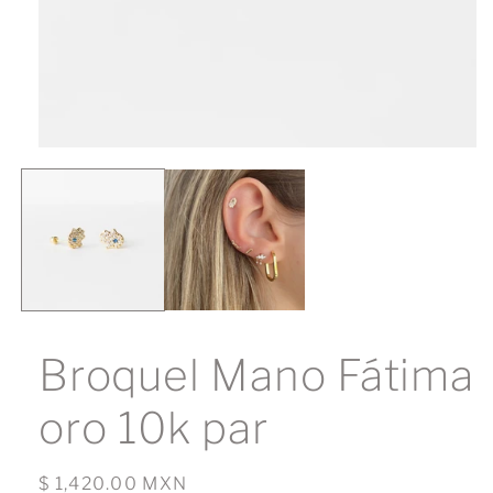
Abrir
elemento
multimedia
1
en
una
ventana
modal
Broquel Mano Fátima
oro 10k par
Precio
$ 1,420.00 MXN