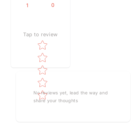
0
1
Tap to review
Star rating
No reviews yet, lead the way and
share your thoughts