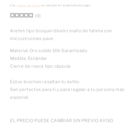
habitual
Los
gastos de envío
se calculan en la pantalla de pago.
(
0
)
Aretes tipo broquel diseño maño de fatima con
microzirconias pave .
Material: Oro solido 10k Garantizado
Medida: Estándar
Cierre de rosca tipo cápsula
Estos broches resaltan tu estilo.
Son perfectos para ti y para regalar a tu persona más
especial.
EL PRECIO PUEDE CAMBIAR SIN PREVIO AVISO.