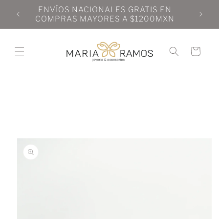
Ir
N
ENVÍOS NACIONALES GRATIS EN
directamente
N
COMPRAS MAYORES A $1200MXN
al contenido
Carrito
Ir
directamente
a la
información
del producto