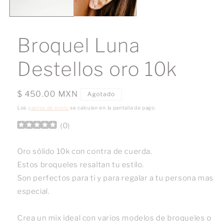
Broquel Luna
Destellos oro 10k
Precio
$ 450.00 MXN
Agotado
habitual
Los
gastos de envío
se calculan en la pantalla de pago.
(
0
)
Oro sólido 10k con contra de cuerda.
Estos broqueles resaltan tu estilo.
Son perfectos para ti y para regalar a tu persona mas
especial.
Crea un mix ideal con varios modelos de broqueles o