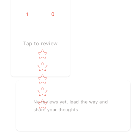
0
1
Tap to review
Star rating
No reviews yet, lead the way and
share your thoughts