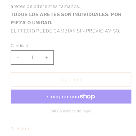
aretes de diferentes tamaños.
TODOS LOS ARETES SON INDIVIDUALES, POR
PIEZA O UNIDAD.
EL PRECIO PUEDE CAMBIAR SIN PREVIO AVISO.
Cantidad
Reducir
Aumentar
cantidad
cantidad
para
para
Broquel
Broquel
Agotado
Luna
Luna
Destellos
Destellos
oro
oro
10k
10k
Más opciones de pago
Share