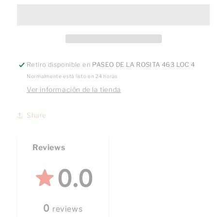
negra
negra
oro
oro
10k
10k
Retiro disponible en
PASEO DE LA ROSITA 463 LOC 4
Normalmente está listo en 24 horas
Ver información de la tienda
Share
Reviews
0.0
0
reviews