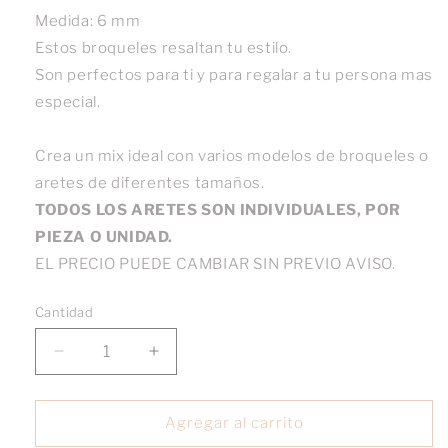
Medida: 6 mm
Estos broqueles resaltan tu estilo.
Son perfectos para ti y para regalar a tu persona mas
especial.
Crea un mix ideal con varios modelos de broqueles o
aretes de diferentes tamaños.
TODOS LOS ARETES SON INDIVIDUALES, POR
PIEZA O UNIDAD.
EL PRECIO PUEDE CAMBIAR SIN PREVIO AVISO.
Cantidad
Reducir
Aumentar
cantidad
cantidad
para
para
Broquel
Broquel
Agregar al carrito
Gota
Gota