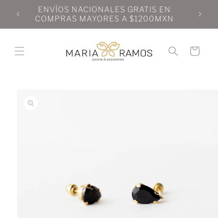
Ir
N
ENVÍOS NACIONALES GRATIS EN
directamente
N
COMPRAS MAYORES A $1200MXN
al contenido
Carrito
Ir
directamente
a la
información
del producto