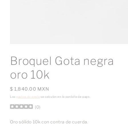
Abrir
elemento
multimedia
Broquel Gota negra
1
en
una
oro 10k
ventana
modal
Precio
$ 1,840.00 MXN
habitual
Los
gastos de envío
se calculan en la pantalla de pago.
(
0
)
Oro sólido 10k con contra de cuerda.