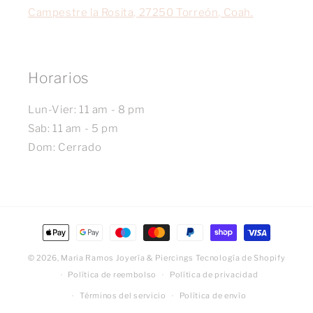
Campestre la Rosita, 27250 Torreón, Coah.
Horarios
Lun-Vier: 11 am - 8 pm
Sab: 11 am - 5 pm
Dom: Cerrado
Formas
de
© 2026,
Maria Ramos Joyería & Piercings
Tecnología de Shopify
pago
Política de reembolso
Política de privacidad
Términos del servicio
Política de envío