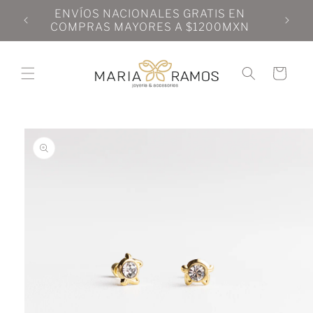
Ir
N
ENVÍOS NACIONALES GRATIS EN
directamente
N
COMPRAS MAYORES A $1200MXN
al contenido
Carrito
Ir
directamente
a la
información
del producto