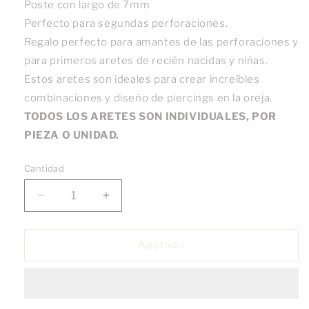
Poste con largo de 7mm
Perfecto para segundas perforaciones.
Regalo perfecto para amantes de las perforaciones y
para primeros aretes de recién nacidas y niñas.
Estos aretes son ideales para crear increíbles
combinaciones y diseño de piercings en la oreja.
TODOS LOS ARETES SON INDIVIDUALES, POR
PIEZA O UNIDAD.
Cantidad
Reducir
Aumentar
cantidad
cantidad
para
para
Broquel
Broquel
Agotado
Gatito
Gatito
oro
oro
10k
10k