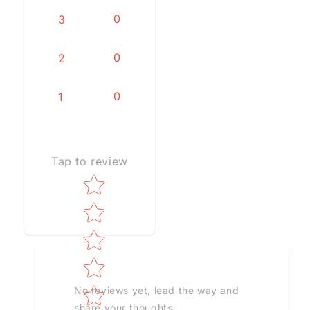
0
3
0
2
0
1
Tap to review
Star rating
No reviews yet, lead the way and
share your thoughts