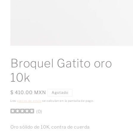
Abrir
elemento
multimedia
Broquel Gatito oro
1
en
una
10k
ventana
modal
Precio
$ 410.00 MXN
Agotado
habitual
Los
gastos de envío
se calculan en la pantalla de pago.
(
0
)
Oro sólido de 10K, contra de cuerda