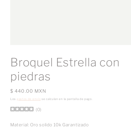
Abrir
elemento
multimedia
Broquel Estrella con
1
en
una
piedras
ventana
modal
Precio
$ 440.00 MXN
habitual
Los
gastos de envío
se calculan en la pantalla de pago.
(
0
)
Material: Oro solido 10k Garantizado