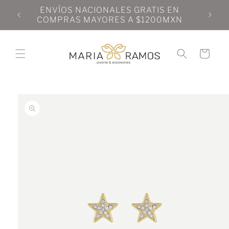
Ir
N
ENVÍOS NACIONALES GRATIS EN
directamente
N
COMPRAS MAYORES A $1200MXN
al contenido
Carrito
Ir
directamente
a la
información
del producto