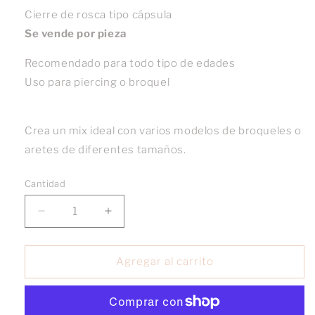
Cierre de rosca tipo cápsula
Se vende por pieza
Recomendado para todo tipo de edades
Uso para piercing o broquel
Crea un mix ideal con varios modelos de broqueles o
aretes de diferentes tamaños.
Cantidad
Reducir
Aumentar
cantidad
cantidad
para
para
Broquel
Broquel
Agregar al carrito
Estrella
Estrella
con
con
piedras
piedras