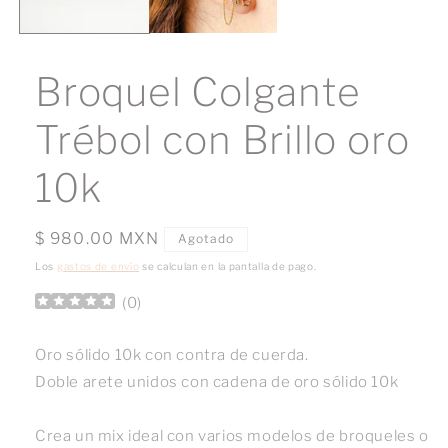
Broquel Colgante
Trébol con Brillo oro
10k
Precio
$ 980.00 MXN
Agotado
habitual
Los
gastos de envío
se calculan en la pantalla de pago.
(
0
)
Oro sólido 10k con contra de cuerda.
Doble arete unidos con cadena de oro sólido 10k
Crea un mix ideal con varios modelos de broqueles o