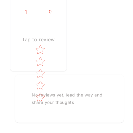
0
1
Tap to review
Star rating
No reviews yet, lead the way and
share your thoughts