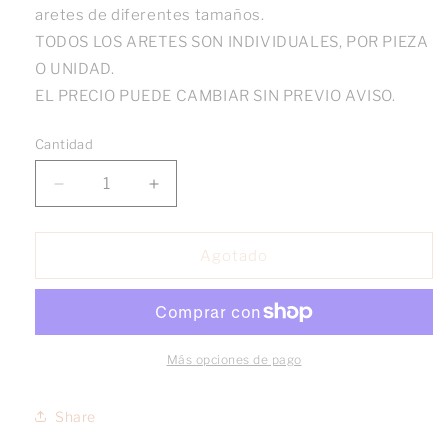
aretes de diferentes tamaños.
TODOS LOS ARETES SON INDIVIDUALES, POR PIEZA
O UNIDAD.
EL PRECIO PUEDE CAMBIAR SIN PREVIO AVISO.
Cantidad
Reducir
Aumentar
cantidad
cantidad
para
para
Broquel
Broquel
Agotado
Colgante
Colgante
Trébol
Trébol
con
con
Brillo
Brillo
oro
oro
Más opciones de pago
10k
10k
Share