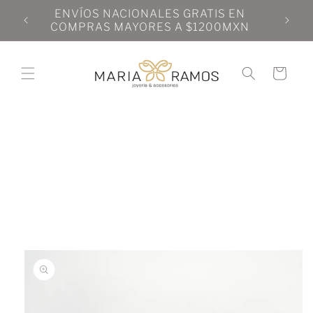
Ir
N
ENVÍOS NACIONALES GRATIS EN
directamente
N
COMPRAS MAYORES A $1200MXN
al contenido
Carrito
Ir
directamente
a la
información
del producto