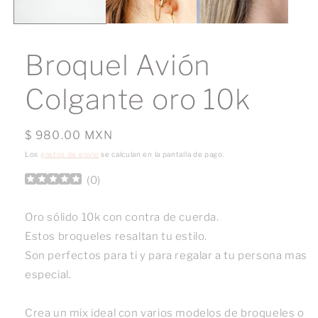
Broquel Avión
Colgante oro 10k
Precio
$ 980.00 MXN
habitual
Los
gastos de envío
se calculan en la pantalla de pago.
(
0
)
Oro sólido 10k con contra de cuerda.
Estos broqueles resaltan tu estilo.
Son perfectos para ti y para regalar a tu persona mas
especial.
Crea un mix ideal con varios modelos de broqueles o