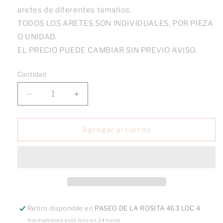
aretes de diferentes tamaños.
TODOS LOS ARETES SON INDIVIDUALES, POR PIEZA
O UNIDAD.
EL PRECIO PUEDE CAMBIAR SIN PREVIO AVISO.
Cantidad
Reducir
Aumentar
cantidad
cantidad
para
para
Broquel
Broquel
Agregar al carrito
Avión
Avión
Colgante
Colgante
oro
oro
10k
10k
Retiro disponible en
PASEO DE LA ROSITA 463 LOC 4
Normalmente está listo en 24 horas