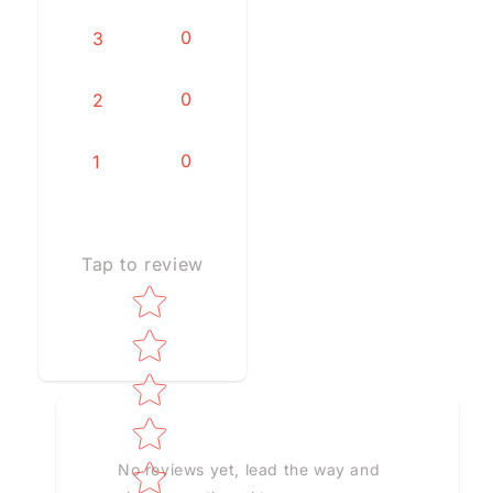
0
3
0
2
0
1
Tap to review
Star rating
No reviews yet, lead the way and