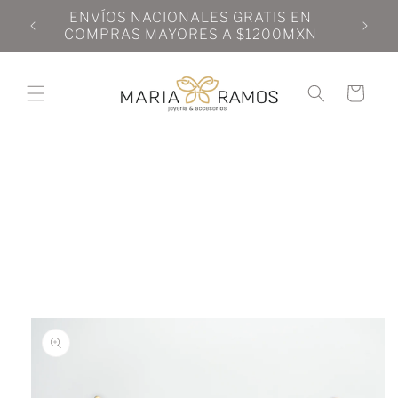
Ir
N
ENVÍOS NACIONALES GRATIS EN
directamente
N
COMPRAS MAYORES A $1200MXN
al contenido
Carrito
Ir
directamente
a la
información
del producto