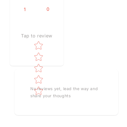
0
1
Tap to review
Star rating
No reviews yet, lead the way and
share your thoughts