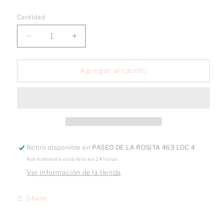
Cantidad
Reducir
Aumentar
cantidad
cantidad
para
para
Astronauta
Astronauta
Agregar al carrito
oro
oro
10k
10k
par
par
Retiro disponible en
PASEO DE LA ROSITA 463 LOC 4
Normalmente está listo en 24 horas
Ver información de la tienda
Share