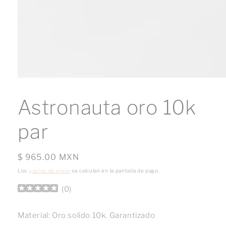
Abrir
elemento
multimedia
Astronauta oro 10k
1
en
una
par
ventana
modal
Precio
$ 965.00 MXN
habitual
Los
gastos de envío
se calculan en la pantalla de pago.
(
0
)
Material: Oro solido 10k. Garantizado