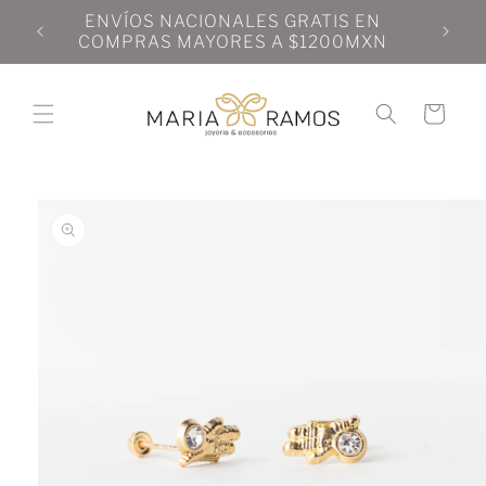
Ir
N
ENVÍOS NACIONALES GRATIS EN
directamente
N
COMPRAS MAYORES A $1200MXN
al contenido
Carrito
Ir
directamente
a la
información
del producto