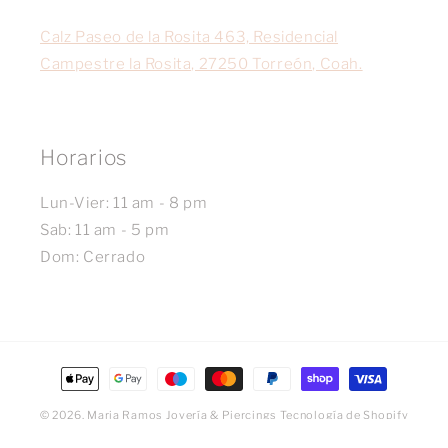
Calz Paseo de la Rosita 463, Residencial
Campestre la Rosita, 27250 Torreón, Coah.
Horarios
Lun-Vier: 11 am - 8 pm
Sab: 11 am - 5 pm
Dom: Cerrado
Formas
de
© 2026,
Maria Ramos Joyería & Piercings
Tecnología de Shopify
pago
Política de reembolso
Política de privacidad