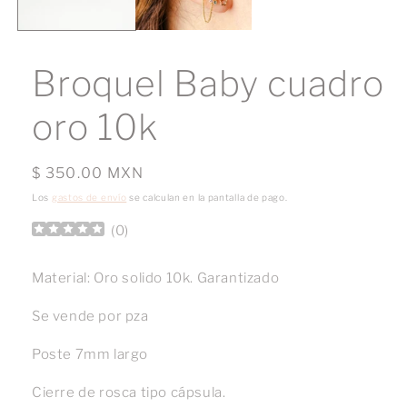
Broquel Baby cuadro
oro 10k
Precio
$ 350.00 MXN
habitual
Los
gastos de envío
se calculan en la pantalla de pago.
(
0
)
Material: Oro solido 10k. Garantizado
Se vende por
pza
Poste 7mm largo
Cierre de rosca tipo cápsula.