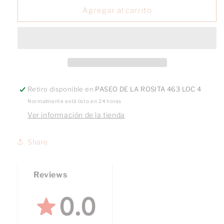
Broquel
Broquel
Agregar al carrito
Baby
Baby
cuadro
cuadro
oro
oro
10k
10k
Retiro disponible en
PASEO DE LA ROSITA 463 LOC 4
Normalmente está listo en 24 horas
Ver información de la tienda
Share
Reviews
0.0