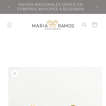
Ir
N
ENVÍOS NACIONALES GRATIS EN
directamente
N
COMPRAS MAYORES A $1200MXN
al contenido
Carrito
Ir
directamente
a la
información
del producto