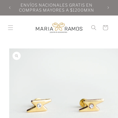
Ir
N
ENVÍOS NACIONALES GRATIS EN
directamente
N
COMPRAS MAYORES A $1200MXN
al contenido
Carrito
Ir
directamente
a la
información
del producto