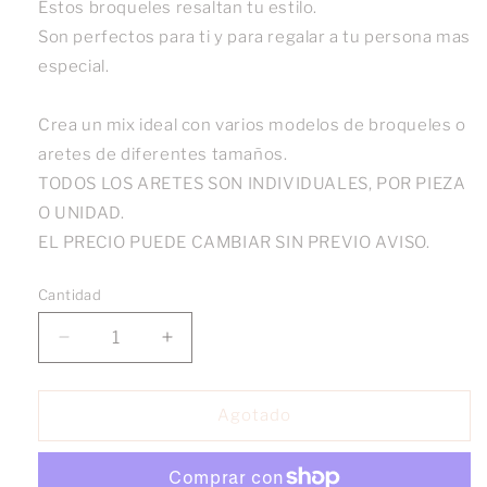
Estos broqueles resaltan tu estilo.
Son perfectos para ti y para regalar a tu persona mas
especial.
Crea un mix ideal con varios modelos de broqueles o
aretes de diferentes tamaños.
TODOS LOS ARETES SON INDIVIDUALES, POR PIEZA
O UNIDAD.
EL PRECIO PUEDE CAMBIAR SIN PREVIO AVISO.
Cantidad
Reducir
Aumentar
cantidad
cantidad
para
para
Broquel
Broquel
Agotado
Rayo
Rayo
con
con
Zirconia
Zirconia