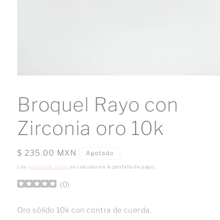
Abrir
elemento
multimedia
Broquel Rayo con
1
en
una
Zirconia oro 10k
ventana
modal
Precio
$ 235.00 MXN
Agotado
habitual
Los
gastos de envío
se calculan en la pantalla de pago.
(
0
)
Oro sólido 10k con contra de cuerda.