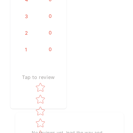
0
3
0
2
0
1
Tap to review
Star rating
No reviews yet, lead the way and