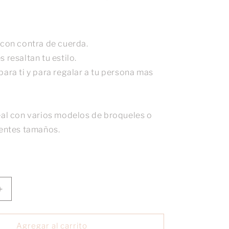
 con contra de cuerda.
 resaltan tu estilo.
ara ti y para regalar a tu persona mas
eal con varios modelos de broqueles o
rentes tamaños.
Aumentar
cantidad
para
Broquel
Agregar al carrito