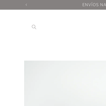
Ir
directamente
al contenido
Ir
directamente
a la
información
del producto