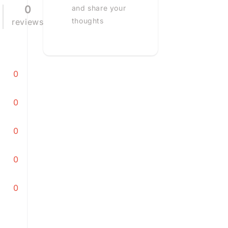
0
and share your
thoughts
reviews
0
0
0
0
0