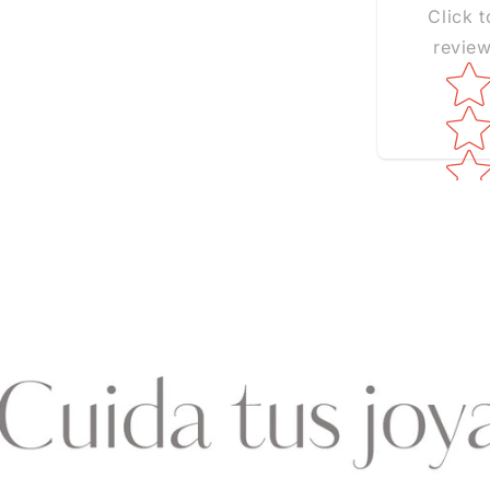
Click t
revie
Star ra