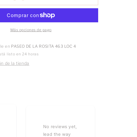
Almeja
10k
par
Más opciones de pago
ble en
PASEO DE LA ROSITA 463 LOC 4
tá listo en 24 horas
n de la tienda
No reviews yet,
lead the way