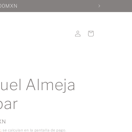
Iniciar
Carrito
sesión
uel Almeja
par
XN
o
se calculan en la pantalla de pago.