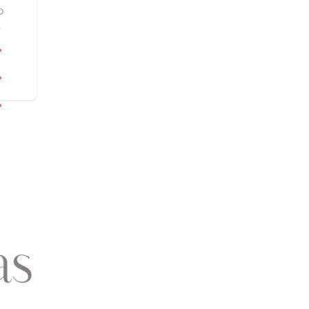
o
w
ting