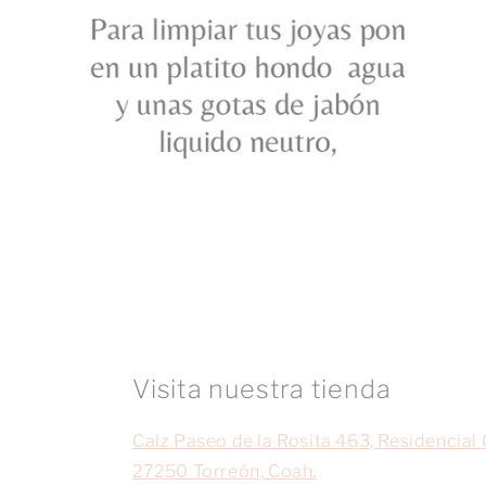
Visita nuestra tienda
Calz Paseo de la Rosita 463, Residencial 
27250 Torreón, Coah.