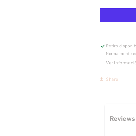
Almeja
10k
par
Retiro disponi
Normalmente es
Ver informació
Share
Reviews