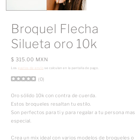
Broquel Flecha
Silueta oro 10k
Precio
$ 315.00 MXN
habitual
Los
gastos de envío
se calculan en la pantalla de pago.
(
0
)
Oro sólido 10k con contra de cuerda.
Estos broqueles resaltan tu estilo.
Son perfectos para ti y para regalar a tu persona mas
especial.
Crea un mix ideal con varios modelos de broqueles o