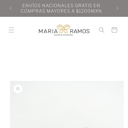
Ir
N
ENVÍOS NACIONALES GRATIS EN
directamente
N
COMPRAS MAYORES A $1200MXN
al contenido
Carrito
Ir
directamente
a la
información
del producto