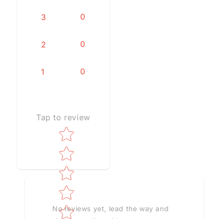
0
3
0
2
0
1
Tap to review
Star rating
No reviews yet, lead the way and