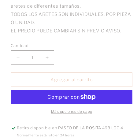
aretes de diferentes tamaños.
TODOS LOS ARETES SON INDIVIDUALES, POR PIEZA
O UNIDAD.
EL PRECIO PUEDE CAMBIAR SIN PREVIO AVISO.
Cantidad
Reducir
Aumentar
cantidad
cantidad
para
para
Broquel
Broquel
Agregar al carrito
Flecha
Flecha
Silueta
Silueta
oro
oro
10k
10k
Más opciones de pago
Retiro disponible en
PASEO DE LA ROSITA 463 LOC 4
Normalmente está listo en 24 horas