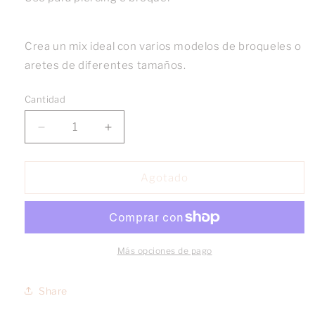
Crea un mix ideal con varios modelos de broqueles o
aretes de diferentes tamaños.
Cantidad
Reducir
Aumentar
cantidad
cantidad
para
para
Broquel
Broquel
Agotado
Ferragamo
Ferragamo
dupe
dupe
oro
oro
10k
10k
par
par
Más opciones de pago
Share