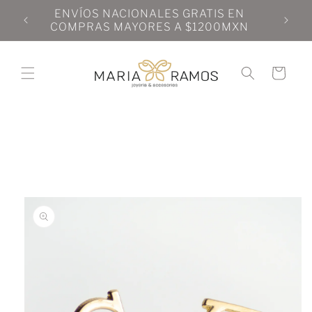
Ir
N
ENVÍOS NACIONALES GRATIS EN
directamente
N
COMPRAS MAYORES A $1200MXN
al contenido
Carrito
Ir
directamente
a la
información
del producto