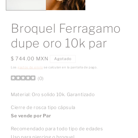
Broquel Ferragamo
dupe oro 10k par
Precio
$ 744.00 MXN
Agotado
habitual
Los
gastos de envío
se calculan en la pantalla de pago.
(
0
)
Material: Oro solido 10k. Garantizado
Cierre de rosca tipo cápsula
Se vende por Par
Recomendado para todo tipo de edades
Uso para piercing o broquel