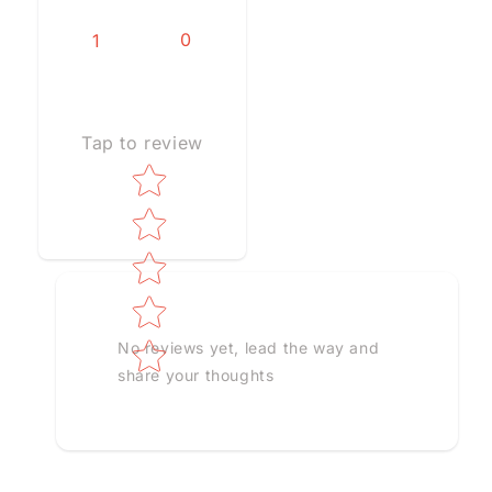
0
1
Tap to review
Star rating
No reviews yet, lead the way and
share your thoughts