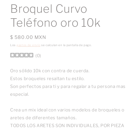
multimedia
Broquel Curvo
1
en
una
Teléfono oro 10k
ventana
modal
Precio
$ 580.00 MXN
habitual
Los
gastos de envío
se calculan en la pantalla de pago.
(
0
)
Oro sólido 10k con contra de cuerda.
Estos broqueles resaltan tu estilo.
Son perfectos para ti y para regalar a tu persona mas
especial.
Crea un mix ideal con varios modelos de broqueles o
aretes de diferentes tamaños.
TODOS LOS ARETES SON INDIVIDUALES, POR PIEZA