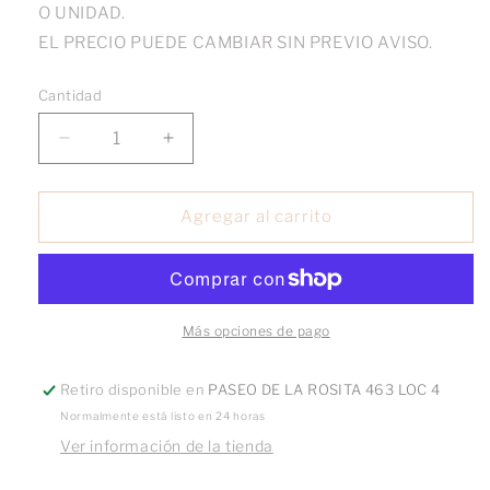
O UNIDAD.
EL PRECIO PUEDE CAMBIAR SIN PREVIO AVISO.
Cantidad
Reducir
Aumentar
cantidad
cantidad
para
para
Broquel
Broquel
Agregar al carrito
Curvo
Curvo
Teléfono
Teléfono
oro
oro
10k
10k
Más opciones de pago
Retiro disponible en
PASEO DE LA ROSITA 463 LOC 4
Normalmente está listo en 24 horas
Ver información de la tienda