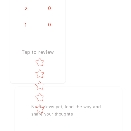
0
2
0
1
Tap to review
Star rating
No reviews yet, lead the way and
share your thoughts