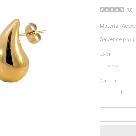
(
0
)
Materia : Acer
Se vende por p
Color
Cantidad
Reducir
cantidad
para
Aretes
mini
mini
drop