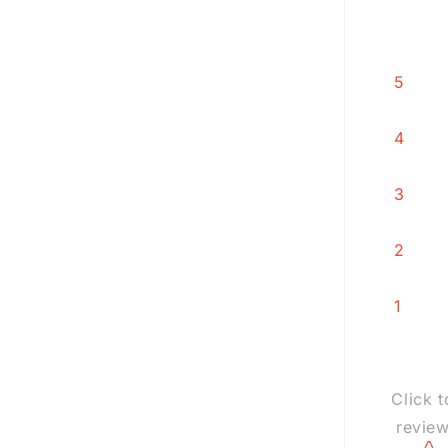
5
4
3
2
1
Click t
revie