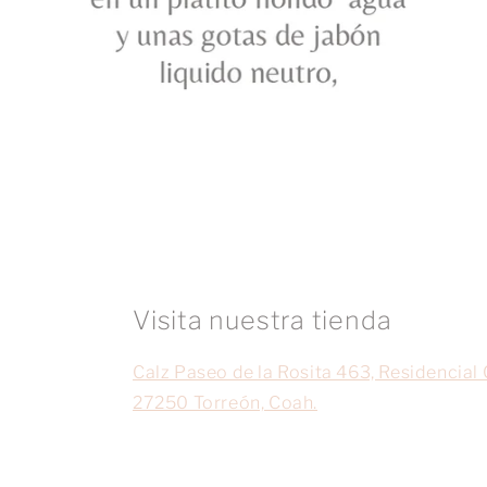
Visita nuestra tienda
Calz Paseo de la Rosita 463, Residencial 
27250 Torreón, Coah.