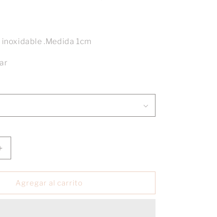
o inoxidable .Medida 1cm
ar
Aumentar
cantidad
para
Aretes
Agregar al carrito
mini
mini
drop