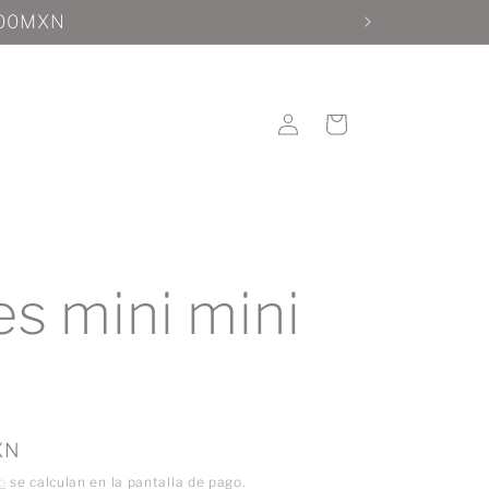
Iniciar
Carrito
sesión
es mini mini
XN
o
se calculan en la pantalla de pago.