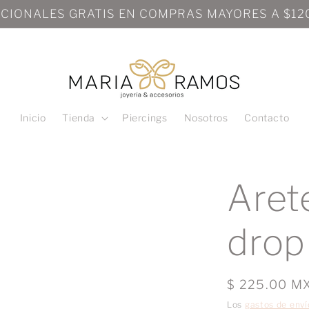
Inicio
Tienda
Piercings
Nosotros
Contacto
Aret
drop
Precio
$ 225.00 M
habitual
Los
gastos de enví