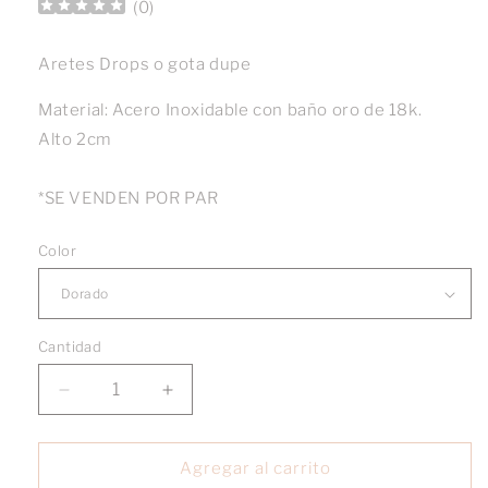
(
0
)
Aretes Drops o gota dupe
Material: Acero Inoxidable con baño oro de 18k.
Alto 2cm
*SE VENDEN POR PAR
Color
Cantidad
Reducir
Aumentar
cantidad
cantidad
para
para
Aretes
Aretes
Agregar al carrito