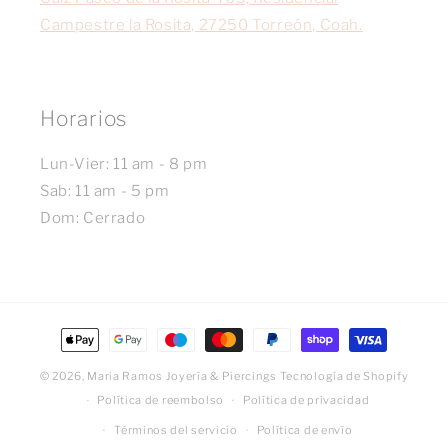
Campestre la Rosita, 27250 Torreón, Coah.
Horarios
Lun-Vier: 11 am - 8 pm
Sab: 11 am - 5 pm
Dom: Cerrado
Formas
de
© 2026,
Maria Ramos Joyería & Piercings
Tecnología de Shopify
pago
Política de reembolso
Política de privacidad
Términos del servicio
Política de envío