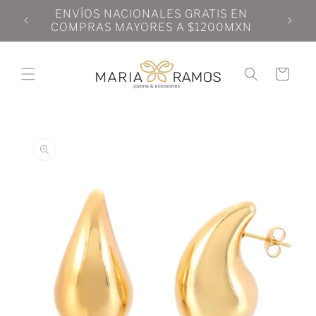
Ir
N
ENVÍOS NACIONALES GRATIS EN
directamente
N
COMPRAS MAYORES A $1200MXN
al contenido
Carrito
Ir
directamente
a la
información
del producto