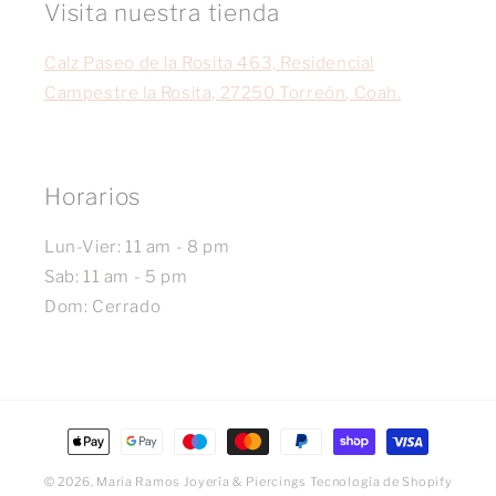
Visita nuestra tienda
Calz Paseo de la Rosita 463, Residencial
Campestre la Rosita, 27250 Torreón, Coah.
Horarios
Lun-Vier: 11 am - 8 pm
Sab: 11 am - 5 pm
Dom: Cerrado
Formas
de
© 2026,
Maria Ramos Joyería & Piercings
Tecnología de Shopify
pago