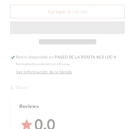
para
para
Earcuff
Earcuff
Agregar al carrito
Corazón
Corazón
Retiro disponible en
PASEO DE LA ROSITA 463 LOC 4
Normalmente está listo en 24 horas
Ver información de la tienda
Share
Reviews
0.0