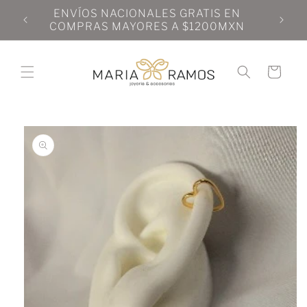
Ir
N
ENVÍOS NACIONALES GRATIS EN
directamente
N
COMPRAS MAYORES A $1200MXN
al contenido
Carrito
Ir
directamente
a la
información
del producto