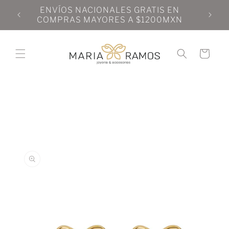
Ir
N
ENVÍOS NACIONALES GRATIS EN
directamente
N
COMPRAS MAYORES A $1200MXN
al contenido
Carrito
Ir
directamente
a la
información
del producto