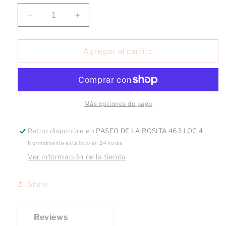
Reducir
Aumentar
cantidad
cantidad
para
para
Arete
Arete
Agregar al carrito
Moño
Moño
Coquette
Coquette
grande
grande
Más opciones de pago
Retiro disponible en
PASEO DE LA ROSITA 463 LOC 4
Normalmente está listo en 24 horas
Ver información de la tienda
Share
Reviews