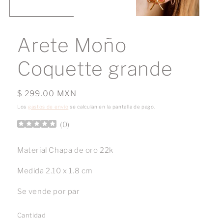
Arete Moño
Coquette grande
Precio
$ 299.00 MXN
habitual
Los
gastos de envío
se calculan en la pantalla de pago.
(
0
)
Material Chapa de oro 22k
Medida 2.10 x 1.8 cm
Se vende por par
Cantidad