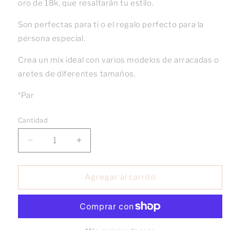
oro de 18k, que resaltarán tu estilo.
Son perfectas para ti o el regalo perfecto para la
persona especial.
Crea un mix ideal con varios modelos de arracadas o
aretes de diferentes tamaños.
*Par
Cantidad
Reducir
Aumentar
cantidad
cantidad
para
para
Arete
Arete
Agregar al carrito
Hoja
Hoja
con
con
zirconia
zirconia