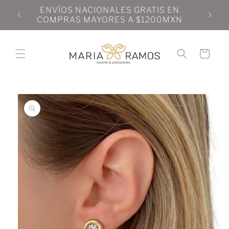
Ir
N
ENVÍOS NACIONALES GRATIS EN
directamente
N
COMPRAS MAYORES A $1200MXN
al contenido
Carrito
Ir
directamente
a la
información
del producto