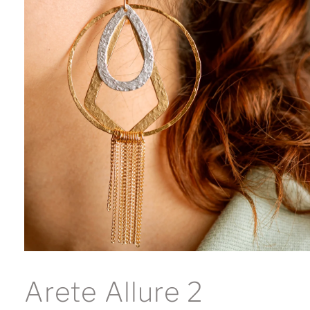
Abrir
elemento
multimedia
Arete Allure 2
1
en
una