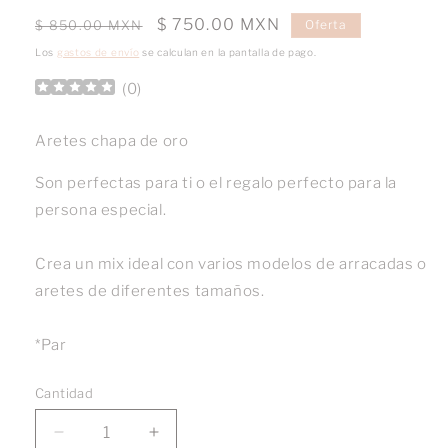
ventana
Precio
Precio
$ 750.00 MXN
$ 850.00 MXN
Oferta
modal
habitual
de
Los
gastos de envío
se calculan en la pantalla de pago.
oferta
(
0
)
Aretes chapa de oro
Son perfectas para ti o el regalo perfecto para la
persona especial.
Crea un mix ideal con varios modelos de arracadas o
aretes de diferentes tamaños.
*Par
Cantidad
Reducir
Aumentar