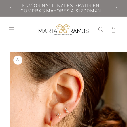
Ir
N
ENVÍOS NACIONALES GRATIS EN
directamente
N
COMPRAS MAYORES A $1200MXN
al contenido
Carrito
Ir
directamente
a la
información
del producto