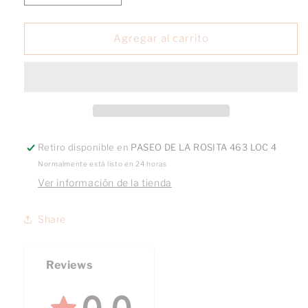
cantidad
cantidad
para
para
Arete
Arete
Agregar al carrito
Allure
Allure
2
2
Retiro disponible en
PASEO DE LA ROSITA 463 LOC 4
Normalmente está listo en 24 horas
Ver información de la tienda
Share
Reviews