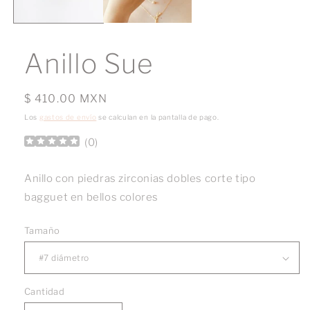
Anillo Sue
Precio
$ 410.00 MXN
habitual
Los
gastos de envío
se calculan en la pantalla de pago.
(
0
)
Anillo con piedras zirconias dobles corte tipo
bagguet en bellos colores
Tamaño
Cantidad