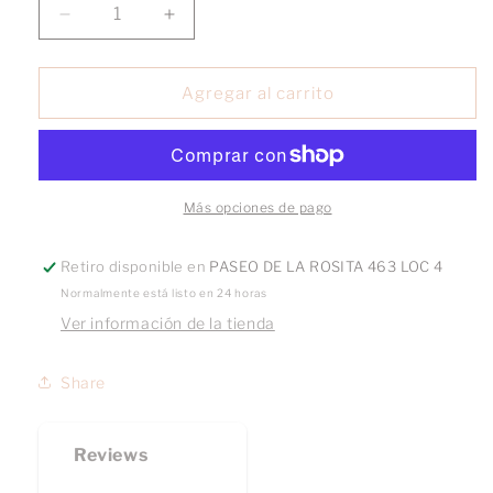
Reducir
Aumentar
cantidad
cantidad
para
para
Anillo
Anillo
Agregar al carrito
Sue
Sue
Más opciones de pago
Retiro disponible en
PASEO DE LA ROSITA 463 LOC 4
Normalmente está listo en 24 horas
Ver información de la tienda
Share
Reviews