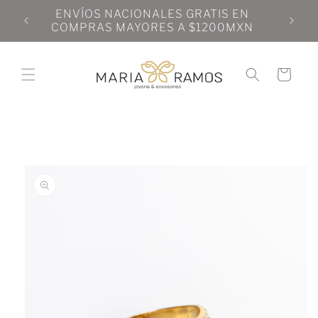
Ir
N
ENVÍOS NACIONALES GRATIS EN
directamente
N
COMPRAS MAYORES A $1200MXN
al contenido
Carrito
Ir
directamente
a la
información
del producto