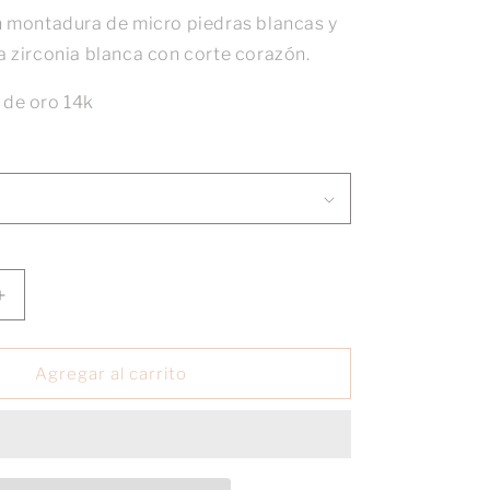
on montadura de micro piedras blancas y
a zirconia blanca con corte corazón.
 de oro 14k
Aumentar
cantidad
para
Anillo
Agregar al carrito
Luba