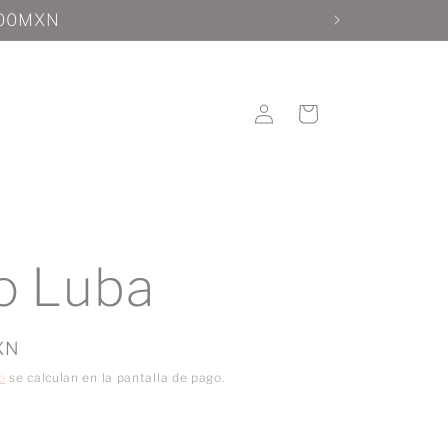
1200MXN
Iniciar
Carrito
sesión
lo Luba
XN
o
se calculan en la pantalla de pago.