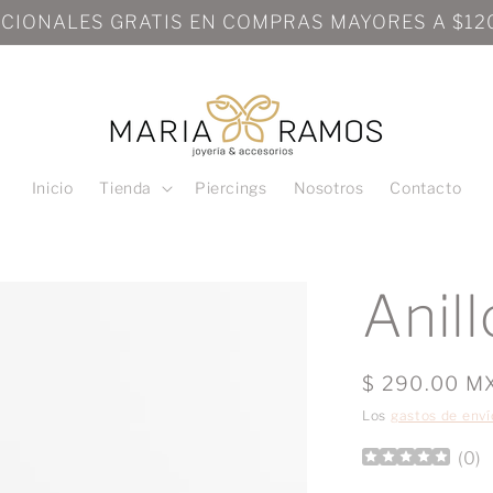
NACIONALES GRATIS EN COMPRAS MAYORES A $
Inicio
Tienda
Piercings
Nosotros
Contacto
Anil
Precio
$ 290.00 M
habitual
Los
gastos de enví
(
0
)