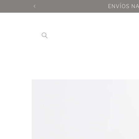
Ir
ENVÍOS 
directamente
al contenido
Ir
directamente
a la
información
del producto