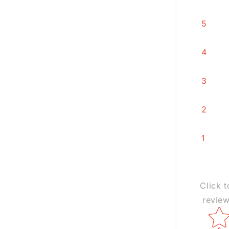
5
4
3
2
1
Click t
revie
Star ra