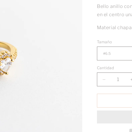
Bello anillo c
en el centro un
Material chapa
Tamaño
Cantidad
Reducir
cantidad
para
Anillo
Luba