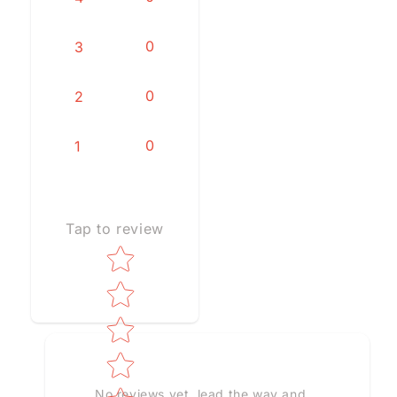
0
3
0
2
0
1
Tap to review
Star rating
No reviews yet, lead the way and