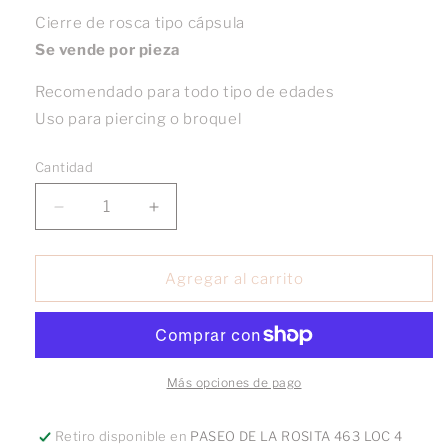
Cierre de rosca tipo cápsula
Se vende por pieza
Recomendado para todo tipo de edades
Uso para piercing o broquel
Cantidad
Reducir
Aumentar
cantidad
cantidad
para
para
Broquel
Broquel
Agregar al carrito
Colgante
Colgante
Tachuela
Tachuela
Lisa
Lisa
oro
oro
10k
10k
Más opciones de pago
paq
paq
Retiro disponible en
PASEO DE LA ROSITA 463 LOC 4