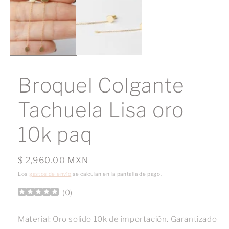
1
en
una
ventana
modal
Broquel Colgante
Tachuela Lisa oro
10k paq
Precio
$ 2,960.00 MXN
habitual
Los
gastos de envío
se calculan en la pantalla de pago.
(
0
)
Material: Oro solido 10k de importación. Garantizado