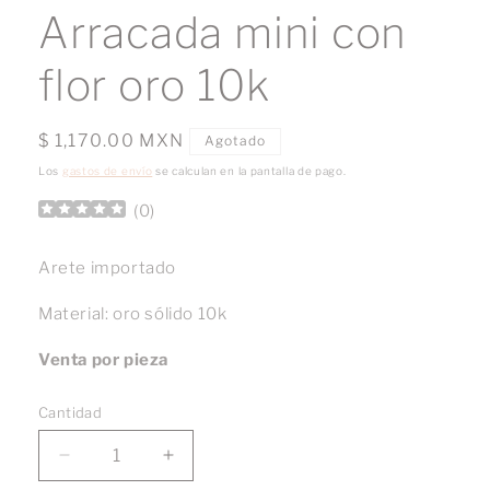
multimedia
Arracada mini con
1
en
una
flor oro 10k
ventana
modal
Precio
$ 1,170.00 MXN
Agotado
habitual
Los
gastos de envío
se calculan en la pantalla de pago.
(
0
)
Arete importado
Material: oro sólido 10k
Venta por pieza
Cantidad
Reducir
Aumentar
cantidad
cantidad